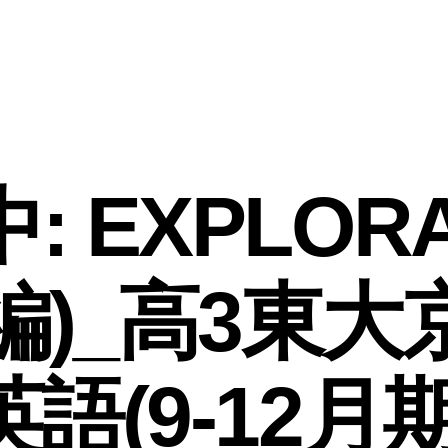
: EXPLORA
上流編)_高3東
英語(9-12月期