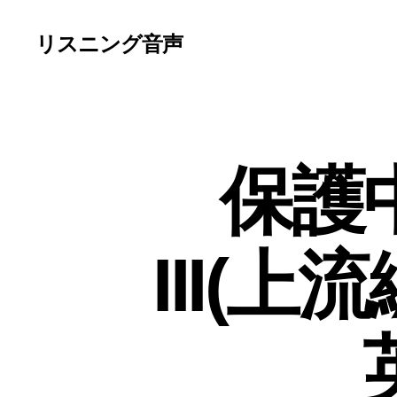
リスニング音声
保護中
III(